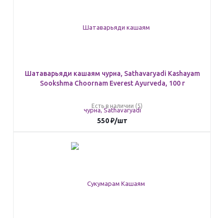
Шатаварьяди кашаям чурна, Sathavaryadi Kashayam
Sookshma Choornam Everest Ayurveda, 100 г
Есть в наличии (5)
550
₽
/шт