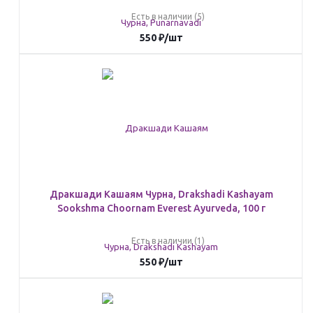
Есть в наличии (5)
550
₽
/шт
Дракшади Кашаям Чурна, Drakshadi Kashayam
Sookshma Choornam Everest Ayurveda, 100 г
Есть в наличии (1)
550
₽
/шт