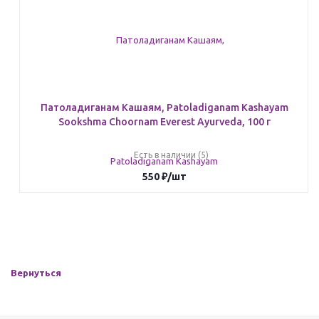
Патоладиганам Кашаям, Patoladiganam Kashayam
Sookshma Choornam Everest Ayurveda, 100 г
Есть в наличии (5)
550
₽
/шт
Вернуться