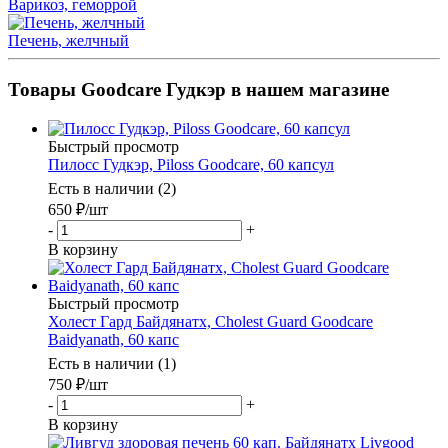
Варикоз, геморрой
Печень, желчный
Товары Goodcare Гудкэр в нашем магазине
Быстрый просмотр
Пилосс Гудкэр, Piloss Goodcare, 60 капсул
Есть в наличии (2)
650
₽
/шт
-
+
В корзину
Быстрый просмотр
Холест Гард Байдянатх, Cholest Guard Goodcare
Baidyanath, 60 капс
Есть в наличии (1)
750
₽
/шт
-
+
В корзину