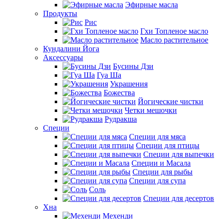
Эфирные масла
Продукты
Рис
Гхи Топленое масло
Масло растительное
Кундалини Йога
Аксессуары
Бусины Дзи
Гуа Ша
Украшения
Божества
Йогические чистки
Четки мешочки
Рудракша
Специи
Специи для мяса
Специи для птицы
Специи для выпечки
Специи и Масала
Специи для рыбы
Специи для супа
Соль
Специи для десертов
Хна
Мехенди