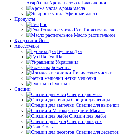
Агарбатти Арома палочки Благовония
Арома масла
Эфирные масла
Продукты
Рис
Гхи Топленое масло
Масло растительное
Кундалини Йога
Аксессуары
Бусины Дзи
Гуа Ша
Украшения
Божества
Йогические чистки
Четки мешочки
Рудракша
Специи
Специи для мяса
Специи для птицы
Специи для выпечки
Специи и Масала
Специи для рыбы
Специи для супа
Соль
Специи для десертов