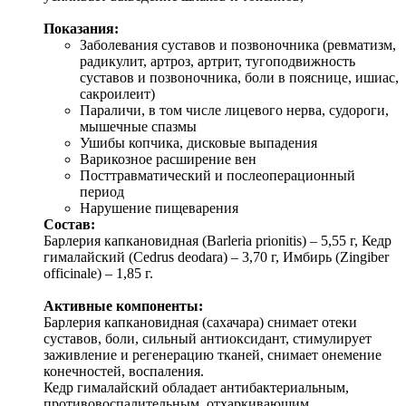
Показания:
Заболевания суставов и позвоночника (ревматизм,
радикулит, артроз, артрит, тугоподвижность
суставов и позвоночника, боли в пояснице, ишиас,
сакроилеит)
Параличи, в том числе лицевого нерва, судороги,
мышечные спазмы
Ушибы копчика, дисковые выпадения
Варикозное расширение вен
Посттравматический и послеоперационный
период
Нарушение пищеварения
Состав:
Барлерия капкановидная (Barleria prionitis) – 5,55 г, Кедр
гималайский (Cedrus deodara) – 3,70 г, Имбирь (Zingiber
officinale) – 1,85 г.
Активные компоненты:
Барлерия капкановидная (сахачара) снимает отеки
суставов, боли, сильный антиоксидант, стимулирует
заживление и регенерацию тканей, снимает онемение
конечностей, воспаления.
Кедр гималайский обладает антибактериальным,
противовоспалительным, отхаркивающим,