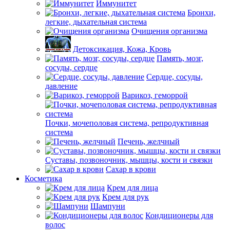
Иммунитет
Бронхи,
легкие, дыхательная система
Очищения организма
Детоксикация, Кожа, Кровь
Память, мозг,
сосуды, сердце
Сердце, сосуды,
давление
Варикоз, геморрой
Почки, мочеполовая система, репродуктивная
система
Печень, желчный
Суставы, позвоночник, мышцы, кости и связки
Сахар в крови
Косметика
Крем для лица
Крем для рук
Шампуни
Кондиционеры для
волос