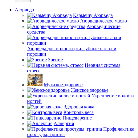
Аюрведа
Кармешу Аюрведа
Аюрведическое масло
Аюрведические
средства
Аюрведа для полости рта, зубные пасты и
порошки
Зрение
Нервная система,
стресс
Мужское здоровье
Женское здоровье
Укрепление волос и
ногтей
Здоровая кожа
Контроль веса
Пищеварение
Аллергия
Профилактика
простуды, гриппа