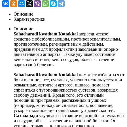
Описание
Характеристики
Описание
Sahacharadi kwatham Kottakkal
аюрведическое
средство с обезболивающим, противовоспалительным,
противоотечным, регенеративным действием,
предназначен для профилактики заболеваний опорно-
двигательного аппарата. Также улучшает состояние
венозной системы, вен и сосудов, облегчая течение
варикозной болезни.
Sahacharadi kwatham Kottakkal
помогает избавиться от
боли в спине, шее, суставах, успешно используется при
ревматизме, артрите и артрозе, ишиасе, помогает
справиться с тугоподвижностью суставов, возвращая
свободу движений. Кроме того, это отличный
помощник при травмах, растяжениях и ушибах
(например, копчика), он снимает боль, воспаление,
ускоряет заживление тканей мышц, хрящей, костей.
Сахачаради
улучшает состояние венозной системы, вен
и сосудов, облегчая течение варикозной болезни. Он
усиливает выведение шлаков и токсинов,