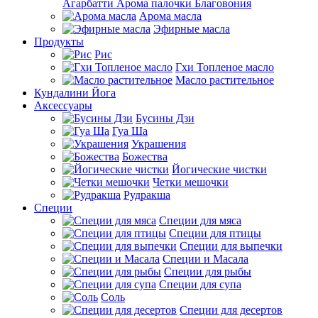
Агарбатти Арома палочки Благовония
Арома масла
Эфирные масла
Продукты
Рис
Гхи Топленое масло
Масло растительное
Кундалини Йога
Аксессуары
Бусины Дзи
Гуа Ша
Украшения
Божества
Йогические чистки
Четки мешочки
Рудракша
Специи
Специи для мяса
Специи для птицы
Специи для выпечки
Специи и Масала
Специи для рыбы
Специи для супа
Соль
Специи для десертов