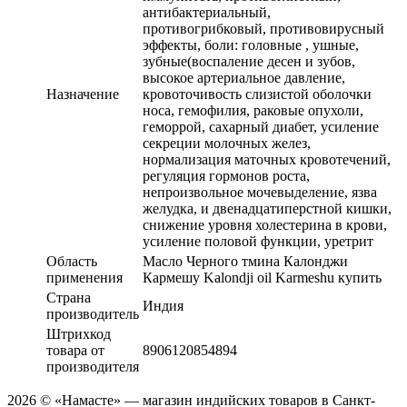
антибактериальный,
противогрибковый, противовирусный
эффекты, боли: головные , ушные,
зубные(воспаление десен и зубов,
высокое артериальное давление,
Назначение
кровоточивость слизистой оболочки
носа, гемофилия, раковые опухоли,
геморрой, сахарный диабет, усиление
секреции молочных желез,
нормализация маточных кровотечений,
регуляция гормонов роста,
непроизвольное мочевыделение, язва
желудка, и двенадцатиперстной кишки,
снижение уровня холестерина в крови,
усиление половой функции, уретрит
Область
Масло Черного тмина Калонджи
применения
Кармешу Kalondji oil Karmeshu купить
Страна
Индия
производитель
Штрихкод
товара от
8906120854894
производителя
2026 © «Намасте» — магазин индийских товаров в Санкт-