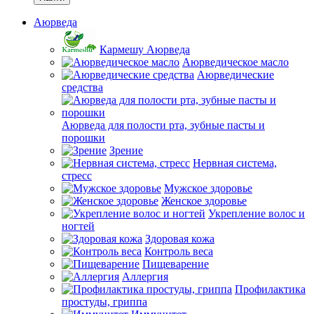
Аюрведа
Кармешу Аюрведа
Аюрведическое масло
Аюрведические
средства
Аюрведа для полости рта, зубные пасты и
порошки
Зрение
Нервная система,
стресс
Мужское здоровье
Женское здоровье
Укрепление волос и
ногтей
Здоровая кожа
Контроль веса
Пищеварение
Аллергия
Профилактика
простуды, гриппа