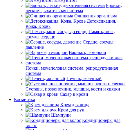
Иммунитет
Бронхи,
легкие, дыхательная система
Очищения организма
Детоксикация,
Кожа, Кровь
Память, мозг,
сосуды, сердце
Сердце, сосуды,
давление
Варикоз, геморрой
Почки, мочеполовая система, репродуктивная
система
Печень, желчный
Суставы, позвоночник, мышцы, кости и связки
Сахар в крови
Косметика
Крем для лица
Крем для рук
Шампуни
Кондиционеры для
волос