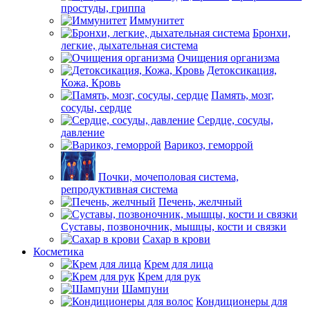
простуды, гриппа
Иммунитет
Бронхи,
легкие, дыхательная система
Очищения организма
Детоксикация,
Кожа, Кровь
Память, мозг,
сосуды, сердце
Сердце, сосуды,
давление
Варикоз, геморрой
Почки, мочеполовая система,
репродуктивная система
Печень, желчный
Суставы, позвоночник, мышцы, кости и связки
Сахар в крови
Косметика
Крем для лица
Крем для рук
Шампуни
Кондиционеры для