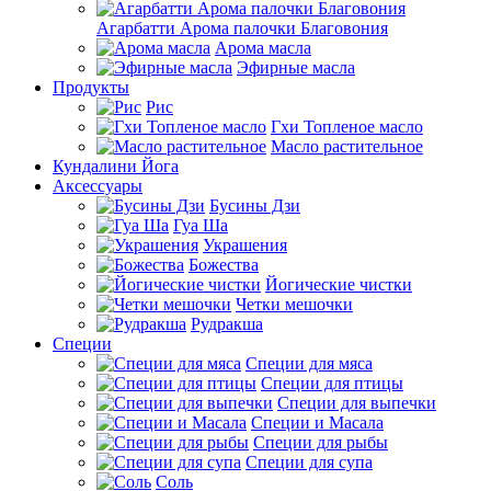
Агарбатти Арома палочки Благовония
Арома масла
Эфирные масла
Продукты
Рис
Гхи Топленое масло
Масло растительное
Кундалини Йога
Аксессуары
Бусины Дзи
Гуа Ша
Украшения
Божества
Йогические чистки
Четки мешочки
Рудракша
Специи
Специи для мяса
Специи для птицы
Специи для выпечки
Специи и Масала
Специи для рыбы
Специи для супа
Соль