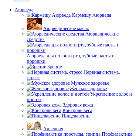
Аюрведа
Кармешу Аюрведа
Аюрведическое масло
Аюрведические
средства
Аюрведа для полости рта, зубные пасты и
порошки
Зрение
Нервная система,
стресс
Мужское здоровье
Женское здоровье
Укрепление волос и
ногтей
Здоровая кожа
Контроль веса
Пищеварение
Аллергия
Профилактика