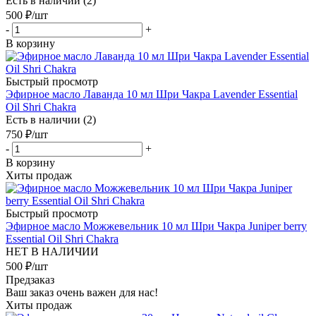
Есть в наличии (2)
500
₽
/шт
-
+
В корзину
Быстрый просмотр
Эфирное масло Лаванда 10 мл Шри Чакра Lavender Essential
Oil Shri Chakra
Есть в наличии (2)
750
₽
/шт
-
+
В корзину
Хиты продаж
Быстрый просмотр
Эфирное масло Можжевельник 10 мл Шри Чакра Juniper berry
Essential Oil Shri Chakra
НЕТ В НАЛИЧИИ
500
₽
/шт
Предзаказ
Ваш заказ очень важен для нас!
Хиты продаж