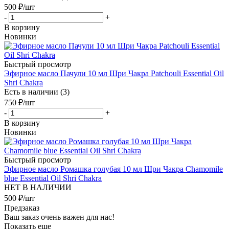
500
₽
/шт
-
+
В корзину
Новинки
Быстрый просмотр
Эфирное масло Пачули 10 мл Шри Чакра Patchouli Essential Oil
Shri Chakra
Есть в наличии (3)
750
₽
/шт
-
+
В корзину
Новинки
Быстрый просмотр
Эфирное масло Ромашка голубая 10 мл Шри Чакра Chamomile
blue Essential Oil Shri Chakra
НЕТ В НАЛИЧИИ
500
₽
/шт
Предзаказ
Ваш заказ очень важен для нас!
Показать еще