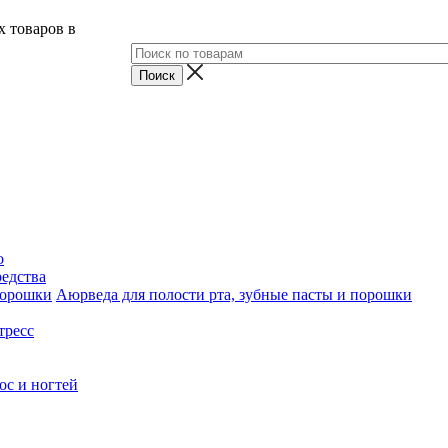
 товаров в
о
едства
Аюрведа для полости рта, зубные пасты и порошки
тресс
ос и ногтей