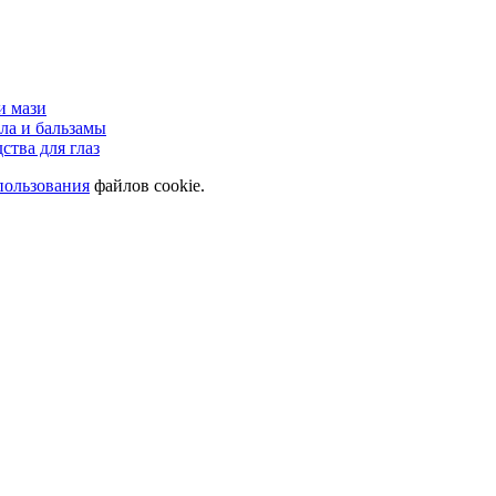
и мази
ла и бальзамы
ства для глаз
пользования
файлов cookie.