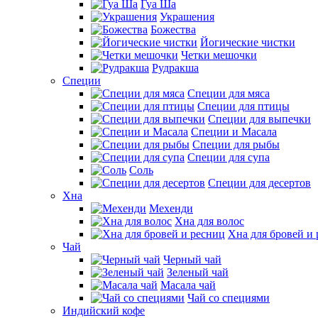
Гуа Ша
Украшения
Божества
Йогические чистки
Четки мешочки
Рудракша
Специи
Специи для мяса
Специи для птицы
Специи для выпечки
Специи и Масала
Специи для рыбы
Специи для супа
Соль
Специи для десертов
Хна
Мехенди
Хна для волос
Хна для бровей и
Чай
Черный чай
Зеленый чай
Масала чай
Чай со специями
Индийский кофе