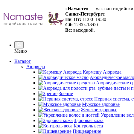
«Намасте»
— магазин индийских
Санкт-Петербурге
Пн–Пт:
11:00–19:30
Сб:
12:00–18:00
Вс
:
выходной.
Меню
Каталог
Аюрведа
Кармешу Аюрведа
Аюрведическое масл
Аюрведические ср
Зрение
Нервная система, с
Мужское здоровье
Женское здоровье
Укрепление вол
Здоровая кожа
Контроль веса
Пищеварение