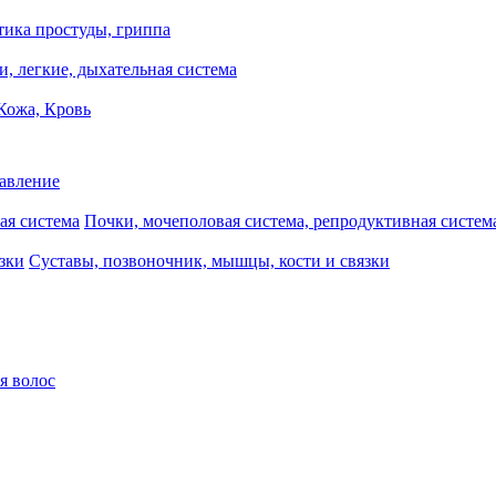
ика простуды, гриппа
и, легкие, дыхательная система
Кожа, Кровь
давление
Почки, мочеполовая система, репродуктивная систем
Суставы, позвоночник, мышцы, кости и связки
я волос