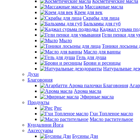
Косметические масла
Массажные масла
Крем для век
Скрабы для лица
Бальзамы для губ
Каджал сурьма по
Гели пенки для 
Мыло
Тоники лосьоны 
Масло для ванны
Гель для душа
Брови и ресницы
Натуральные де
Духи
Благовония
Агар
Арома масла
Эфирные масла
Продукты
Рис
Гхи Топленое масло
Масло растительное
Кундалини Йога
Аксессуары
Бусины Дзи