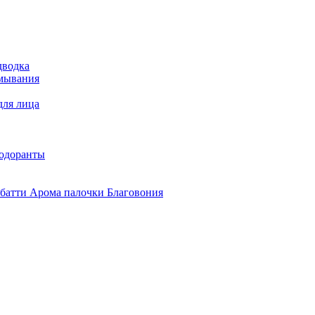
дводка
умывания
для лица
зодоранты
батти Арома палочки Благовония