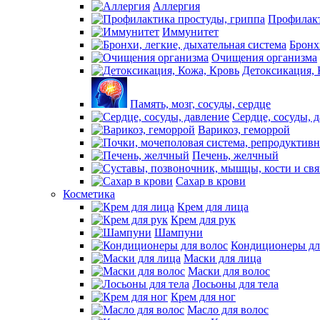
Аллергия
Профилакт
Иммунитет
Бронх
Очищения организма
Детоксикация, 
Память, мозг, сосуды, сердце
Сердце, сосуды, 
Варикоз, геморрой
Печень, желчный
Сахар в крови
Косметика
Крем для лица
Крем для рук
Шампуни
Кондиционеры дл
Маски для лица
Маски для волос
Лосьоны для тела
Крем для ног
Масло для волос