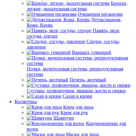
Бронхи,
легкие, дыхательная система
Очищения организма
Детоксикация,
Кожа, Кровь
Память, мозг,
сосуды, сердце
Сердце, сосуды,
давление
Варикоз, геморрой
Почки, мочеполовая система, репродуктивная
система
Печень, желчный
Суставы, позвоночник, мышцы, кости и связки
Сахар в крови
Косметика
Крем для лица
Крем для рук
Шампуни
Кондиционеры для
волос
Маски для лица