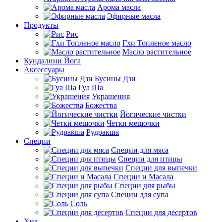
Арома масла
Эфирные масла
Продукты
Рис
Гхи Топленое масло
Масло растительное
Кундалини Йога
Аксессуары
Бусины Дзи
Гуа Ша
Украшения
Божества
Йогические чистки
Четки мешочки
Рудракша
Специи
Специи для мяса
Специи для птицы
Специи для выпечки
Специи и Масала
Специи для рыбы
Специи для супа
Соль
Специи для десертов
Хна