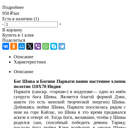
Подробнее
950
₽
/шт
Есть в наличии
(1)
-
+
В корзину
Купить в 1 клик
Поделиться
Описание
Характеристики
Описание
Бог Шива и Богиня Парвати панно настенное хлопок
полотно 110Х70 Индия
Парвати (санскр. «горная») в индуизме— одно из имён
супруги бога Шивы. Является благой формой Дэви,
шакти (то есть женской творческой энергии) Шивы.
Добиваясь любви Шивы, Парвати поселилась рядом с
ним на горе Кайлас, но Шива в это время предавался
аскезе и отверг её. Тогда боги, желавшие, чтобы у Шивы
родился сын, способный победить демона Тараку,
послали бога любви Каму возбудить в сердце Шивы