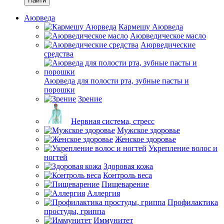
Найти
Аюрведа
Кармешу Аюрведа
Аюрведическое масло
Аюрведические
средства
Аюрведа для полости рта, зубные пасты и
порошки
Зрение
Нервная система, стресс
Мужское здоровье
Женское здоровье
Укрепление волос и
ногтей
Здоровая кожа
Контроль веса
Пищеварение
Аллергия
Профилактика
простуды, гриппа
Иммунитет