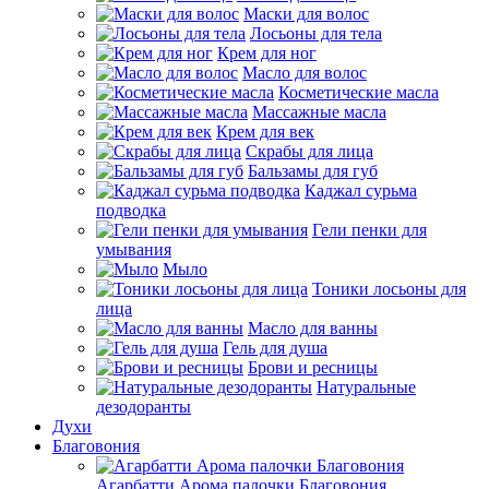
Маски для волос
Лосьоны для тела
Крем для ног
Масло для волос
Косметические масла
Массажные масла
Крем для век
Скрабы для лица
Бальзамы для губ
Каджал сурьма
подводка
Гели пенки для
умывания
Мыло
Тоники лосьоны для
лица
Масло для ванны
Гель для душа
Брови и ресницы
Натуральные
дезодоранты
Духи
Благовония
Агарбатти Арома палочки Благовония