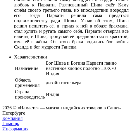
любовь к Парвати. Разгневанный Шива сжёг Каму
огнём своего третьего глаза, но впоследствии возродил
его. Тогда Парвати решила сама предаться
подвижничеству ради Шивы. Узнав об этом, Шива
решил испытать её, и, придя к ней в образе брахмана,
стал хулить и ругать самого себя. Парвати отвергла все
наветы, и Шива, тронутый её преданностью и красотой,
взял её в жёны. От этого брака родились бог войны
Сканда и бог мудрости Ганеша.
Характеристики
Бог Шива и Богиня Парвати панно
Назначение
настенное хлопок полотно 110Х70
Индия
Область
дизайн интерьера
применения
Страна
Индия
производитель
2026 © «Намасте» — магазин индийских товаров в Санкт-
Петербурге
Компания
Помощь
Информация