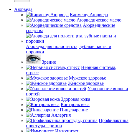
Аюрведа
Кармешу Аюрведа
Аюрведическое масло
Аюрведические
средства
Аюрведа для полости рта, зубные пасты и
порошки
Зрение
Нервная система,
стресс
Мужское здоровье
Женское здоровье
Укрепление волос и
ногтей
Здоровая кожа
Контроль веса
Пищеварение
Аллергия
Профилактика
простуды, гриппа
Иммунитет