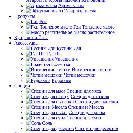
Агарбатти Арома палочки Благовония
Арома масла
Эфирные масла
Продукты
Рис
Гхи Топленое масло
Масло растительное
Кундалини Йога
Аксессуары
Бусины Дзи
Гуа Ша
Украшения
Божества
Йогические чистки
Четки мешочки
Рудракша
Специи
Специи для мяса
Специи для птицы
Специи для выпечки
Специи и Масала
Специи для рыбы
Специи для супа
Соль
Специи для десертов