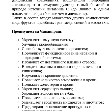
(индийский крыжовник). Мощнейший природный
антиоксидант и иммуномодулятор, самый богатый в
природе источник витамина C (до 3000мг в одном
плоде, что в 20 раз больше чем в апельсине).
Также в состав входят множество других компонентов:
ягод, фруктов, целебных трав, меда, специй и масло гхи.
Преимущества Чаванпраш:
Укрепляет иммунную систему;
Улучшает кровообращения,
Способствует омоложению организма;
Нормализует функционирование нервной и
эндокринной системы;
Избавляет от негативного влияния стресса;
Выводит токсины и шлаки из крови, печени и
кишечника;
Нормализует кровяное давление;
Повышает количество гемоглобина в крови;
Понижает холестерин в крови;
Укрепляет сердечную мышцу;
Укрепляет волосы ногти зубы;
Повышает выносливость организма;
Уменьшает вероятность инфарктов и инсультов;
Предотвращает появление простудных и