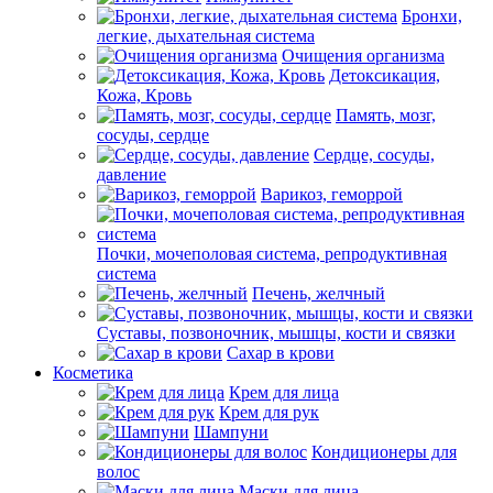
Бронхи,
легкие, дыхательная система
Очищения организма
Детоксикация,
Кожа, Кровь
Память, мозг,
сосуды, сердце
Сердце, сосуды,
давление
Варикоз, геморрой
Почки, мочеполовая система, репродуктивная
система
Печень, желчный
Суставы, позвоночник, мышцы, кости и связки
Сахар в крови
Косметика
Крем для лица
Крем для рук
Шампуни
Кондиционеры для
волос
Маски для лица