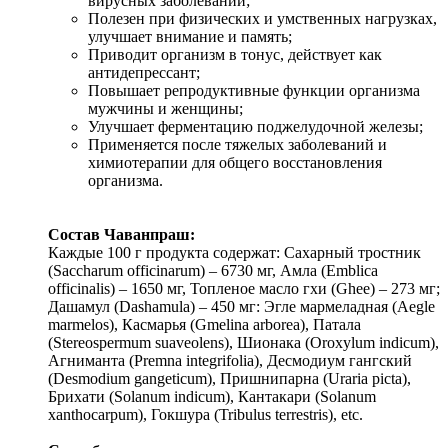
вирусных заболеваний;
Полезен при физических и умственных нагрузках,
улучшает внимание и память;
Приводит организм в тонус, действует как
антидепрессант;
Повышает репродуктивные функции организма
мужчины и женщины;
Улучшает ферментацию поджелудочной железы;
Применяется после тяжелых заболеваний и
химиотерапии для общего восстановления
организма.
Состав Чаванпраш:
Каждые 100 г продукта содержат: Сахарный тростник
(Saccharum officinarum) – 6730 мг, Амла (Emblica
officinalis) – 1650 мг, Топленое масло гхи (Ghee) – 273 мг;
Дашамул (Dashamula) – 450 мг: Эгле мармеладная (Aegle
marmelos), Касмарья (Gmelina arborea), Патала
(Stereospermum suaveolens), Шионака (Oroxylum indicum),
Агниманта (Premna integrifolia), Десмодиум гангский
(Desmodium gangeticum), Пришнипарна (Uraria picta),
Брихати (Solanum indicum), Кантакари (Solanum
xanthocarpum), Гокшура (Tribulus terrestris), etc.