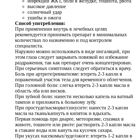
инфекции ЖКТ, боли в желудке, тошнота, рвота
высокое давление
солнечный удар
ушибы и ожоги
Способ употребления:
При применении внутрь в лечебных целях
рекомендуется принимать препарат в минимальных
количествах по назначению и под контролем
специалиста.
Наружно можно использовать в виде ингаляций, при
этом глаза следует закрывать повязкой во избежание
раздражения, так как препарат очень концентрирован.
При серьезных симптомах следует обратиться к врачу.
Боль при артрите/ревматизме: втереть 2-3 капли в
пораженный участок тела для временного облегчения.
При головной боли: слегка втереть 2-3 капли масла в
область лба или висков.
При зубной боли: нанести несколько капель на ватный
тампон и приложить к больному зубу.
При простуде/насморке/синусите: нанести 2-3 капли
масла на ткань/капнуть в кипяток и вдыхать.
Первая помощь при диарее, метеоризме, спазмах в
животе, тошноте или рвоте: растворить 2-3 капли масла
в стакане воды или кануть на кусочек сахара.
При укусах насекомых/зуде/ожоге: втереть 1-2 капли в