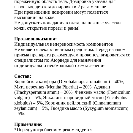
пораженную область тела. Дозировка указана для
взрослых, детская дозировка в 2 раза меньше.
При превышении дозировки могут появиться
высыпания на коже.
Не допускать попадания в глаза, на нежные участки
кожи, открытые порезы и раны!
Противопоказания:
Индивидуальная непереносимость компонентов
Не является лекарственным средством. Перед началом
приема препарата рекомендуем проконсультироваться со
специалистом по Аюрведе для назначения
индивидуально необходимой схемы лечения.
Состав:
Борнейская камфора (Dryobalanops aromaticum) – 40%,
Мята перечная (Mentha Piperita) – 20%, Аджван
(Trachyspermum ammi) – 20%, Фенхель масло (Foeniculum
vulgare) – 5%, Эвкалипт шаровидный масло (Eucalyptus
globulus) – 5%, Коричник цейлонский (Cinnamomum
zeylanicum) – 5%, Гвоздика масло (Syzygium aromaticum)
– 5%.
Примечание:
*Перед употреблением рекомендуется