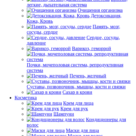
легкие, дыхательная система
Очищения организма
Детоксикация,
Кожа, Кровь
Память, мозг,
сосуды, сердце
Сердце, сосуды,
давление
Варикоз, геморрой
Почки, мочеполовая система, репродуктивная
система
Печень, желчный
Суставы, позвоночник, мышцы, кости и связки
Сахар в крови
Косметика
Крем для лица
Крем для рук
Шампуни
Кондиционеры для
волос
Маски для лица
Маски для волос