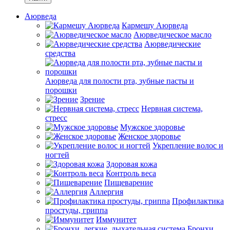
Аюрведа
Кармешу Аюрведа
Аюрведическое масло
Аюрведические
средства
Аюрведа для полости рта, зубные пасты и
порошки
Зрение
Нервная система,
стресс
Мужское здоровье
Женское здоровье
Укрепление волос и
ногтей
Здоровая кожа
Контроль веса
Пищеварение
Аллергия
Профилактика
простуды, гриппа
Иммунитет
Бронхи,