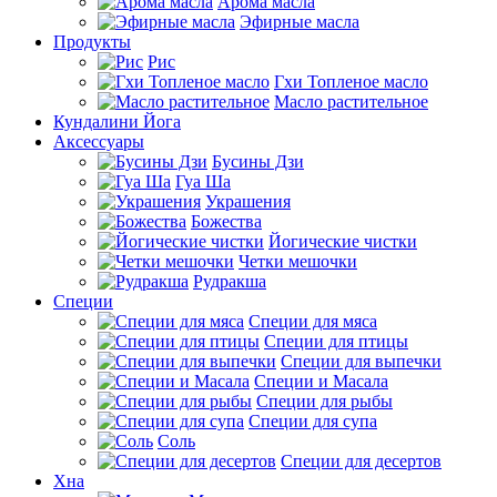
Арома масла
Эфирные масла
Продукты
Рис
Гхи Топленое масло
Масло растительное
Кундалини Йога
Аксессуары
Бусины Дзи
Гуа Ша
Украшения
Божества
Йогические чистки
Четки мешочки
Рудракша
Специи
Специи для мяса
Специи для птицы
Специи для выпечки
Специи и Масала
Специи для рыбы
Специи для супа
Соль
Специи для десертов
Хна