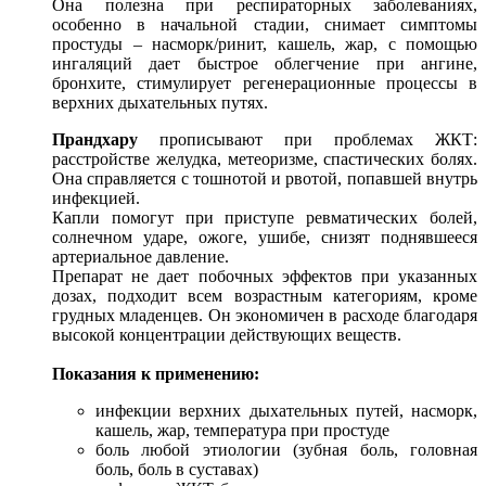
Она полезна при респираторных заболеваниях,
особенно в начальной стадии, снимает симптомы
простуды – насморк/ринит, кашель, жар, с помощью
ингаляций дает быстрое облегчение при ангине,
бронхите, стимулирует регенерационные процессы в
верхних дыхательных путях.
Прандхару
прописывают при проблемах ЖКТ:
расстройстве желудка, метеоризме, спастических болях.
Она справляется с тошнотой и рвотой, попавшей внутрь
инфекцией.
Капли помогут при приступе ревматических болей,
солнечном ударе, ожоге, ушибе, снизят поднявшееся
артериальное давление.
Препарат не дает побочных эффектов при указанных
дозах, подходит всем возрастным категориям, кроме
грудных младенцев. Он экономичен в расходе благодаря
высокой концентрации действующих веществ.
Показания к применению:
инфекции верхних дыхательных путей, насморк,
кашель, жар, температура при простуде
боль любой этиологии (зубная боль, головная
боль, боль в суставах)