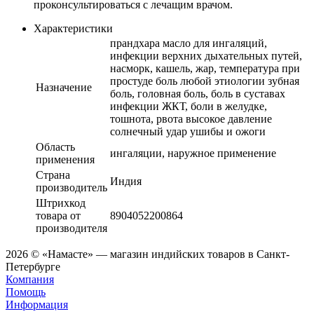
проконсультироваться с лечащим врачом.
Характеристики
прандхара масло для ингаляций,
инфекции верхних дыхательных путей,
насморк, кашель, жар, температура при
простуде боль любой этиологии зубная
Назначение
боль, головная боль, боль в суставах
инфекции ЖКТ, боли в желудке,
тошнота, рвота высокое давление
солнечный удар ушибы и ожоги
Область
ингаляции, наружное применение
применения
Страна
Индия
производитель
Штрихкод
товара от
8904052200864
производителя
2026 © «Намасте» — магазин индийских товаров в Санкт-
Петербурге
Компания
Помощь
Информация