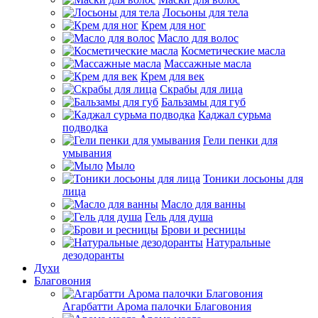
Лосьоны для тела
Крем для ног
Масло для волос
Косметические масла
Массажные масла
Крем для век
Скрабы для лица
Бальзамы для губ
Каджал сурьма
подводка
Гели пенки для
умывания
Мыло
Тоники лосьоны для
лица
Масло для ванны
Гель для душа
Брови и ресницы
Натуральные
дезодоранты
Духи
Благовония
Агарбатти Арома палочки Благовония