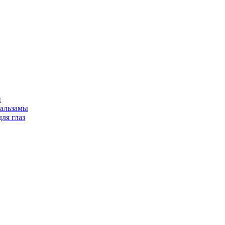
и
бальзамы
ля глаз