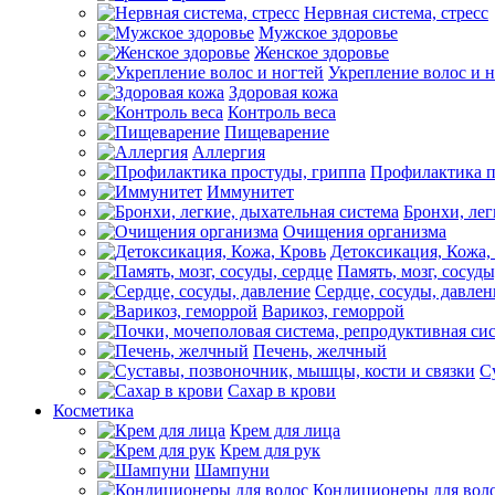
Нервная система, стресс
Мужское здоровье
Женское здоровье
Укрепление волос и 
Здоровая кожа
Контроль веса
Пищеварение
Аллергия
Профилактика п
Иммунитет
Бронхи, лег
Очищения организма
Детоксикация, Кожа,
Память, мозг, сосуды
Сердце, сосуды, давлен
Варикоз, геморрой
Печень, желчный
С
Сахар в крови
Косметика
Крем для лица
Крем для рук
Шампуни
Кондиционеры для вол