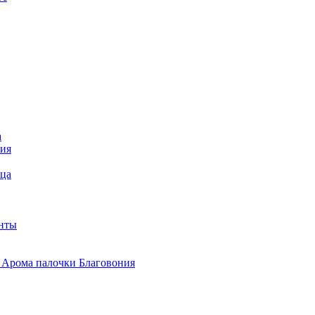
а
ния
ица
анты
 Арома палочки Благовония