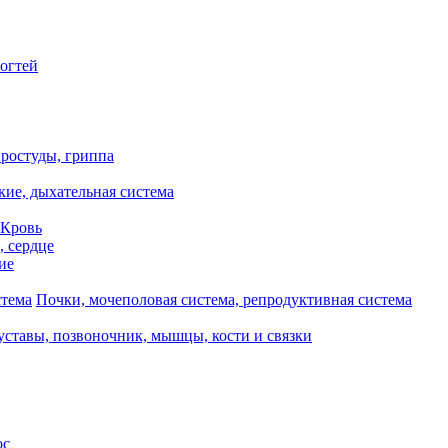
ногтей
ростуды, гриппа
кие, дыхательная система
 Кровь
, сердце
ие
Почки, мочеполовая система, репродуктивная система
уставы, позвоночник, мышцы, кости и связки
ос