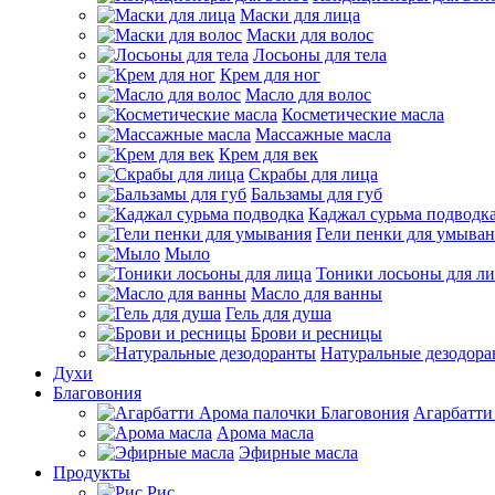
Маски для лица
Маски для волос
Лосьоны для тела
Крем для ног
Масло для волос
Косметические масла
Массажные масла
Крем для век
Скрабы для лица
Бальзамы для губ
Каджал сурьма подводк
Гели пенки для умыва
Мыло
Тоники лосьоны для л
Масло для ванны
Гель для душа
Брови и ресницы
Натуральные дезодор
Духи
Благовония
Агарбатти
Арома масла
Эфирные масла
Продукты
Рис