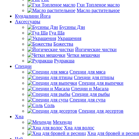
Гхи Топленое масло
Масло растительное
Кундалини Йога
Аксессуары
Бусины Дзи
Гуа Ша
Украшения
Божества
Йогические чистки
Четки мешочки
Рудракша
Специи
Специи для мяса
Специи для птицы
Специи для выпечки
Специи и Масала
Специи для рыбы
Специи для супа
Соль
Специи для десертов
Хна
Мехенди
Хна для волос
Хна для бровей и ресни
Чай