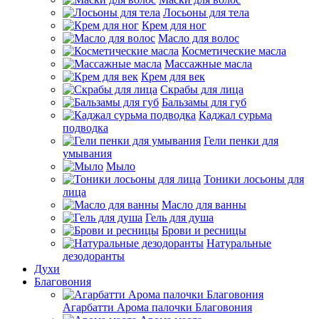
Лосьоны для тела
Крем для ног
Масло для волос
Косметические масла
Массажные масла
Крем для век
Скрабы для лица
Бальзамы для губ
Каджал сурьма
подводка
Гели пенки для
умывания
Мыло
Тоники лосьоны для
лица
Масло для ванны
Гель для душа
Брови и ресницы
Натуральные
дезодоранты
Духи
Благовония
Агарбатти Арома палочки Благовония