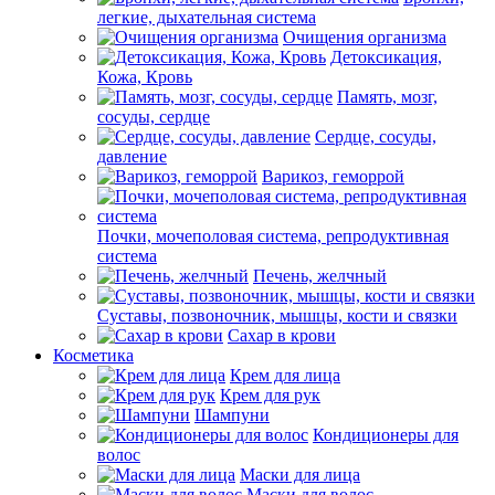
легкие, дыхательная система
Очищения организма
Детоксикация,
Кожа, Кровь
Память, мозг,
сосуды, сердце
Сердце, сосуды,
давление
Варикоз, геморрой
Почки, мочеполовая система, репродуктивная
система
Печень, желчный
Суставы, позвоночник, мышцы, кости и связки
Сахар в крови
Косметика
Крем для лица
Крем для рук
Шампуни
Кондиционеры для
волос
Маски для лица
Маски для волос