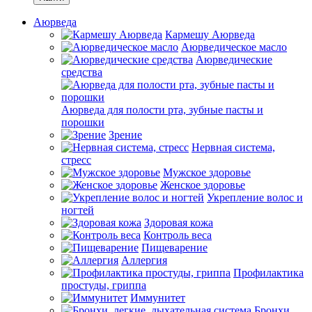
Аюрведа
Кармешу Аюрведа
Аюрведическое масло
Аюрведические
средства
Аюрведа для полости рта, зубные пасты и
порошки
Зрение
Нервная система,
стресс
Мужское здоровье
Женское здоровье
Укрепление волос и
ногтей
Здоровая кожа
Контроль веса
Пищеварение
Аллергия
Профилактика
простуды, гриппа
Иммунитет
Бронхи,