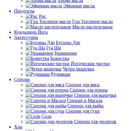
Арома масла
Эфирные масла
Продукты
Рис
Гхи Топленое масло
Масло растительное
Кундалини Йога
Аксессуары
Бусины Дзи
Гуа Ша
Украшения
Божества
Йогические чистки
Четки мешочки
Рудракша
Специи
Специи для мяса
Специи для птицы
Специи для выпечки
Специи и Масала
Специи для рыбы
Специи для супа
Соль
Специи для десертов
Хна