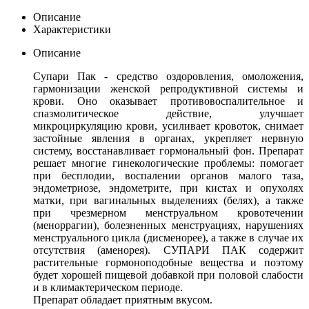
Описание
Характеристики
Описание
Супари Пак - средство оздоровления, омоложения,
гармонизации женской репродуктивной системы и
крови. Оно оказывает противовоспалительное и
спазмолитическое действие, улучшает
микроциркуляцию крови, усиливает кровоток, снимает
застойные явления в органах, укрепляет нервную
систему, восстанавливает гормональный фон. Препарат
решает многие гинекологические проблемы: помогает
при бесплодии, воспалении органов малого таза,
эндометриозе, эндометрите, при кистах и опухолях
матки, при вагинальных выделениях (белях), а также
при чрезмерном менструальном кровотечении
(меноррагии), болезненных менструациях, нарушениях
менструального цикла (дисменорее), а также в случае их
отсутствия (аменорея). СУПАРИ ПАК содержит
растительные гормоноподобные вещества и поэтому
будет хорошей пищевой добавкой при половой слабости
и в климактерическом периоде.
Препарат обладает приятным вкусом.