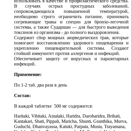
использовать в качестве и профилактического средства.
В случаях острых простудных заболеваний,
сопровождающихся повышенной температурой,
необходимо строго ограничить питание, принимать
согревающие травы и специи для бронхо-легочной
системы, а также Сударшан — для быстрого выведения
токсинов из организма - до полного выздоровления.
Содержит сбор мощных аюрведических трав, которые
помогают восстановлению здорового пищеварения и
укреплению пищеварительной системы. Создают
стойкий иммунитет против аллергенов и инфекций.
Обеспечивает защиту от вирусных и паразитарных
инфекций.
Применение:
По 1-2 таб. два раза в день
Состав:
В каждой таблетке 500 мг содержится:
Haritaki, Vibitaki, Amalaki, Haridra, Daroharidra, Brihati,
Kantakari, Shati, Pippali, Maricha, Shunti, Granthika, Murva,
Guduchi, Dhanvayassa, Katuki, Parpata, Musta, Trayamana,