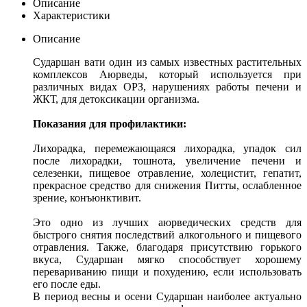
Описание
Характеристики
Описание
Сударшан вати один из самых известных растительных
комплексов Аюрведы, который используется при
различных видах ОРЗ, нарушениях работы печени и
ЖКТ, для детоксикации организма.
Показания для профилактики:
Лихорадка, перемежающаяся лихорадка, упадок сил
после лихорадки, тошнота, увеличение печени и
селезенки, пищевое отравление, холецистит, гепатит,
прекрасное средство для снижения Питты, ослабленное
зрение, конъюнктивит.
Это одно из лучших аюрведических средств для
быстрого снятия последствий алкогольного и пищевого
отравления. Также, благодаря присутствию горького
вкуса, Сударшан мягко способствует хорошему
перевариванию пищи и похудению, если использовать
его после еды.
В период весны и осени Сударшан наиболее актуально