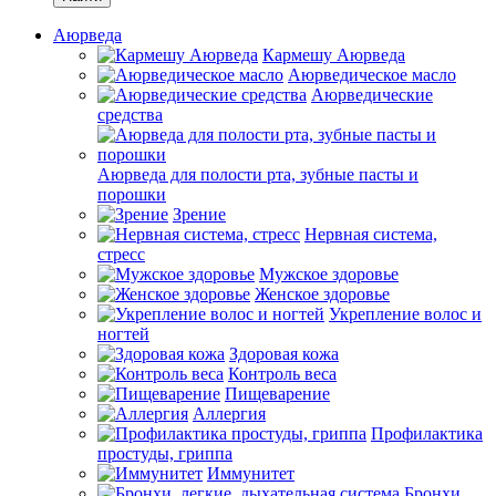
Аюрведа
Кармешу Аюрведа
Аюрведическое масло
Аюрведические
средства
Аюрведа для полости рта, зубные пасты и
порошки
Зрение
Нервная система,
стресс
Мужское здоровье
Женское здоровье
Укрепление волос и
ногтей
Здоровая кожа
Контроль веса
Пищеварение
Аллергия
Профилактика
простуды, гриппа
Иммунитет
Бронхи,