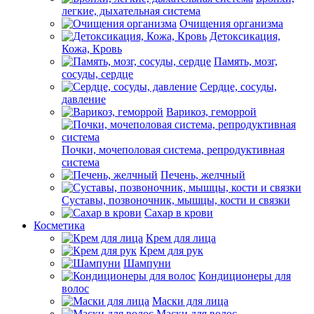
легкие, дыхательная система
Очищения организма
Детоксикация,
Кожа, Кровь
Память, мозг,
сосуды, сердце
Сердце, сосуды,
давление
Варикоз, геморрой
Почки, мочеполовая система, репродуктивная
система
Печень, желчный
Суставы, позвоночник, мышцы, кости и связки
Сахар в крови
Косметика
Крем для лица
Крем для рук
Шампуни
Кондиционеры для
волос
Маски для лица
Маски для волос