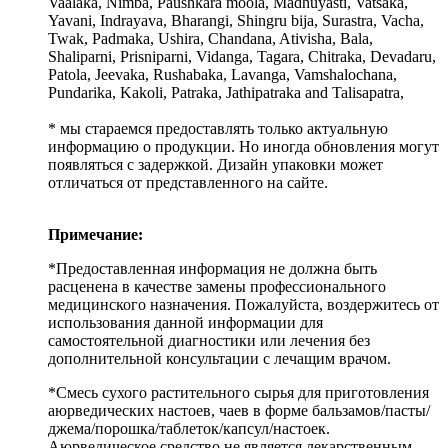
Vaalaka, Nimba, Paushkara moola, Madhuyasti, Vatsaka,
Yavani, Indrayava, Bharangi, Shingru bija, Surastra, Vacha,
Twak, Padmaka, Ushira, Chandana, Ativisha, Bala,
Shaliparni, Prisniparni, Vidanga, Tagara, Chitraka, Devadaru,
Patola, Jeevaka, Rushabaka, Lavanga, Vamshalochana,
Pundarika, Kakoli, Patraka, Jathipatraka and Talisapatra,
* мы стараемся предоставлять только актуальную
информацию о продукции. Но иногда обновления могут
появляться с задержкой. Дизайн упаковки может
отличаться от представленного на сайте.
Примечание:
*Предоставленная информация не должна быть
расценена в качестве замены профессионального
медицинского назначения. Пожалуйста, воздержитесь от
использования данной информации для
самостоятельной диагностики или лечения без
дополнительной консультации с лечащим врачом.
*Смесь сухого растительного сырья для приготовления
аюрведических настоев, чаев в форме бальзамов/пасты/
джема/порошка/таблеток/капсул/настоек.
Аюрведическое средство не является лекарственным