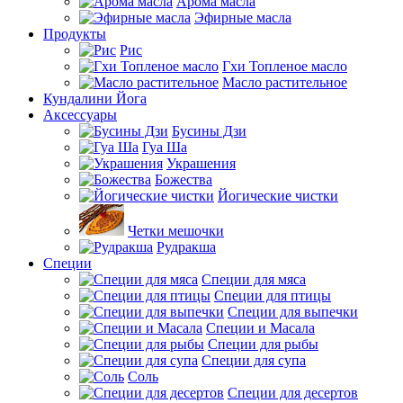
Арома масла
Эфирные масла
Продукты
Рис
Гхи Топленое масло
Масло растительное
Кундалини Йога
Аксессуары
Бусины Дзи
Гуа Ша
Украшения
Божества
Йогические чистки
Четки мешочки
Рудракша
Специи
Специи для мяса
Специи для птицы
Специи для выпечки
Специи и Масала
Специи для рыбы
Специи для супа
Соль
Специи для десертов