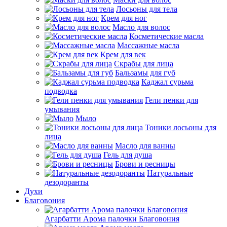
Лосьоны для тела
Крем для ног
Масло для волос
Косметические масла
Массажные масла
Крем для век
Скрабы для лица
Бальзамы для губ
Каджал сурьма
подводка
Гели пенки для
умывания
Мыло
Тоники лосьоны для
лица
Масло для ванны
Гель для душа
Брови и ресницы
Натуральные
дезодоранты
Духи
Благовония
Агарбатти Арома палочки Благовония