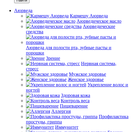
Найти
Аюрведа
Кармешу Аюрведа
Аюрведическое масло
Аюрведические
средства
Аюрведа для полости рта, зубные пасты и
порошки
Зрение
Нервная система,
стресс
Мужское здоровье
Женское здоровье
Укрепление волос и
ногтей
Здоровая кожа
Контроль веса
Пищеварение
Аллергия
Профилактика
простуды, гриппа
Иммунитет