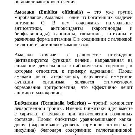
останавливают кровотечения.
Амалаки (Emblica officinalis)
– это уже группа
миробалапов. Амалаки – один из богатейших кладезей
витамина С. В нем содержатся натуральные
антисептики, антиоксиданты (каротиноиды и
биофлавоноиды), сапонины, гликозиды, катехины и
различная форма витамина С в соединении с галлиевой
кислотой и таниновым комплексом.
Амалаки отвечает за равновесие питта-доши
(активизируется функция печени, направленная на
снижение деятельности катаболических гормонов, к
которым относится, к примеру, адреналин). Плоды
амалаки лечат атеросклероз, нарушения иммунной
функции организма, являются стимулятором
образования эритропоэтина, что эффективно лечит
анемию и малокровие.
Бибхитаки (Terminalia bellerica)
– третий компонент
лекарственной троицы. Именно бибхитаки идет вместе
с харитаки и амалаки при изготовлении различных
составов. Плоды бибхитаки уравновешивают капха-
дошу (выравнивают уровень гормонов эстрогена и
инсулина) благодаря содержанию галлотанниновой