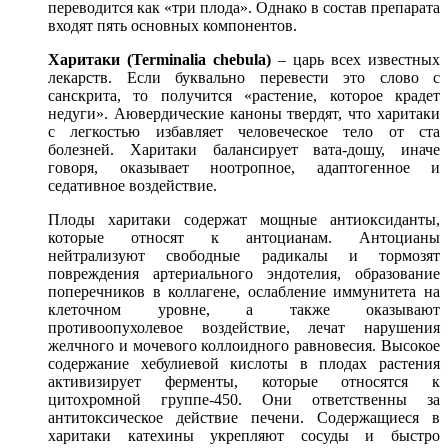
переводится как «три плода». Однако в состав препарата
входят пять основных компонентов.
Харитаки (Terminalia chebula)
– царь всех известных
лекарств. Если буквально перевести это слово с
санскрита, то получится «растение, которое крадет
недуги». Аювердические каноны твердят, что харитаки
с легкостью избавляет человеческое тело от ста
болезней. Харитаки балансирует вата-дошу, иначе
говоря, оказывает ноотропное, адаптогенное и
седативное воздействие.
Плоды харитаки содержат мощные антиоксиданты,
которые относят к антоцианам. Антоцианы
нейтрализуют свободные радикалы и тормозят
повреждения артериального эндотелия, образование
поперечников в коллагене, ослабление иммунитета на
клеточном уровне, а также оказывают
противоопухолевое воздействие, лечат нарушения
желчного и мочевого коллоидного равновесия. Высокое
содержание хебулиевой кислоты в плодах растения
активизирует ферменты, которые относятся к
цитохромной группе-450. Они ответственны за
антитоксическое действие печени. Содержащиеся в
харитаки катехины укрепляют сосуды и быстро