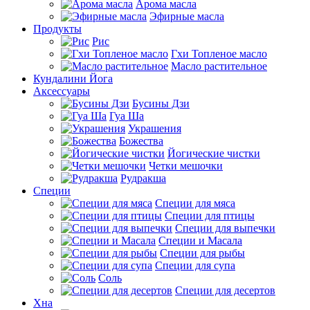
Арома масла
Эфирные масла
Продукты
Рис
Гхи Топленое масло
Масло растительное
Кундалини Йога
Аксессуары
Бусины Дзи
Гуа Ша
Украшения
Божества
Йогические чистки
Четки мешочки
Рудракша
Специи
Специи для мяса
Специи для птицы
Специи для выпечки
Специи и Масала
Специи для рыбы
Специи для супа
Соль
Специи для десертов
Хна