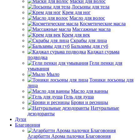
Маски для волос
Лосьоны для тела
Крем для ног
Масло для волос
Косметические масла
Массажные масла
Крем для век
Скрабы для лица
Бальзамы для губ
Каджал сурьма
подводка
Гели пенки для
умывания
Мыло
Тоники лосьоны для
лица
Масло для ванны
Гель для душа
Брови и ресницы
Натуральные
дезодоранты
Духи
Благовония
Агарбатти Арома палочки Благовония