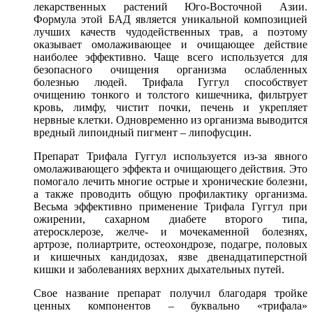
лекарственных растений Юго-Восточной Азии.
Формула этой БАД является уникальной композицией
лучших качеств чудодейственных трав, а поэтому
оказывает омолаживающее и очищающее действие
наиболее эффективно. Чаще всего используется для
безопасного очищения организма ослабленных
болезнью людей. Трифала Гуггул способствует
очищению тонкого и толстого кишечника, фильтрует
кровь, лимфу, чистит почки, печень и укрепляет
нервные клетки. Одновременно из организма выводится
вредный липоидный пигмент – липофусцин.
Препарат Трифала Гуггул используется из-за явного
омолаживающего эффекта и очищающего действия. Это
помогало лечить многие острые и хронические болезни,
а также проводить общую профилактику организма.
Весьма эффективно применение Трифала Гуггул при
ожирении, сахарном диабете второго типа,
атеросклерозе, желче- и мочекаменной болезнях,
артрозе, полиартрите, остеохондрозе, подагре, половых
и кишечных кандидозах, язве двенадцатиперстной
кишки и заболеваниях верхних дыхательных путей.
Свое название препарат получил благодаря тройке
ценных компонентов – буквально «трифала»