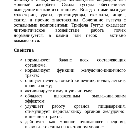
мощный адсорбент. Смола гуггула обеспечивает
выведение шлаков из организма. Вслед за ними выходят
холестерин, ураты, триглицериды, оксалаты, индол,
скатол и прочие эндотоксины. Сочетание гуггула с
остальными компонентами Трифала Гуггул оказывает
литолитическое воздействие: работа почек
нормализуется, а камни или песок – активно
вымываются.
Свойства
нормализует баланс всех составляющих
организма;
нормализует функции желудочно-кишечного
тракта;
очищает печень, тонкий кишечник, почки, легкие,
кровь и кожу;
активизирует иммунную систему;
обладает выраженным омолаживающим
эффектом;
улучшает работу органов пищеварения,
стимулирует перистальтику органов желудочно-
кишечного тракта;
действует как мощное очищающее средство,
выводит токсины на клеточном уровне;