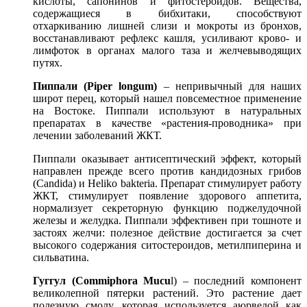
кислоты, сапонинов и фитостероидов. Вещества,
содержащиеся в бибхитаки, способствуют
отхаркиванию лишней слизи и мокроты из бронхов,
восстанавливают рефлекс кашля, усиливают крово- и
лимфоток в органах малого таза и желчевыводящих
путях.
Пиппали (Piper longum)
– непривычный для наших
широт перец, который нашел повсеместное применение
на Востоке. Пиппали используют в натуральных
препаратах в качестве «растения-проводника» при
лечении заболеваний ЖКТ.
Пиппали оказывает антисептический эффект, который
направлен прежде всего против кандидозных грибов
(Candida) и Heliko bakteria. Препарат стимулирует работу
ЖКТ, стимулирует появление здорового аппетита,
нормализует секреторную функцию поджелудочной
железы и желудка. Пиппали эффективен при тошноте и
застоях желчи: полезное действие достигается за счет
высокого содержания ситостероидов, метилпиперина и
сильватина.
Гуггул (Commiphora Mucu
l) – последний компонент
великолепной пятерки растений. Это растение дает
полезную смолу, которая используется аюрведой как