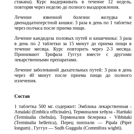
стакана). Курс выдерживать в течение 12 недель,
повторяя через неделю до полного выздоровления.
Лечение язвенной болезни желудка и
двенадцатиперстной кишки: 3 раза в день по 1 таблетке
через полчаса после приема пищи.
Лечение кандидоза половых путей и кишечника: 3 раза
в день по 2 таблетки за 15 минут до приема пищи в
течение месяца. Курс повторить через 2-3 месяца.
Принимают Трифала Гуггул вместе с другими
лекарственными препаратами.
Лечение заболеваний дыхательных путей: 3 раза в день
через 40 минут после приема пищи до полного
излечения.
Состав
1 таблетка 500 мг. содержит: Эмблика лекарственная -
Amalaki (Emblica officinalеs), Терминалия хебула - Haritaki
(Terminalia chebula), Терминалия белерика - Vibhitaki
(Terminalia bellerica), Перец пиппали — Pipala (Piper
longum) , Гуггул — Sudh Guggulu (Commifora wighti).