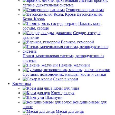
Бронхи,
легкие, дыхательная система
Очищения организма
Детоксикация,
Кожа, Кровь
Память, мозг,
сосуды, сердце
Сердце, сосуды,
давление
Варикоз, геморрой
Почки, мочеполовая система, репродуктивная
система
Печень, желчный
Суставы, позвоночник, мышцы, кости и связки
Сахар в крови
Косметика
Крем для лица
Крем для рук
Шампуни
Кондиционеры для
волос
Маски для лица