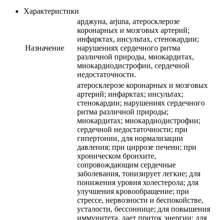
Характеристики
арджуна, arjuna, атеросклерозе
коронарных и мозговых артерий;
инфарктах, инсультах, стенокардии;
Назначение
нарушениях сердечного ритма
различной природы, миокардитах,
миокардиодистрофии, сердечной
недостаточности.
атеросклерозе коронарных и мозговых
артерий; инфарктах; инсультах;
стенокардии; нарушениях сердечного
ритма различной природы;
миокардитах; миокардиодистрофии;
сердечной недостаточности; при
гипертонии, для нормализации
давления; при циррозе печени; при
хроническом бронхите,
сопровождающим сердечные
заболевания, тонизирует легкие; для
понижения уровня холестерола; для
улучшения кровообращение; при
стрессе, нервозности и беспокойстве,
усталости, бессоннице; для повышения
иммунитета, дает приток энергии; для