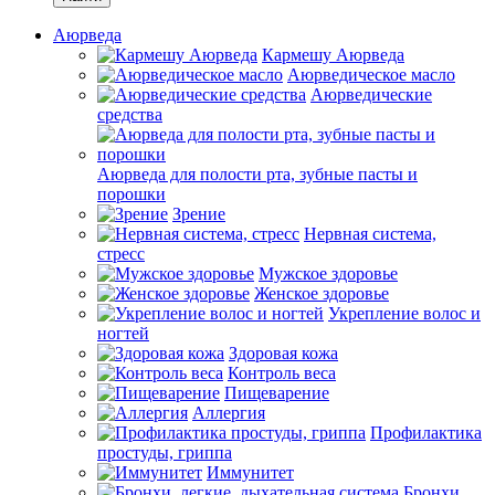
Аюрведа
Кармешу Аюрведа
Аюрведическое масло
Аюрведические
средства
Аюрведа для полости рта, зубные пасты и
порошки
Зрение
Нервная система,
стресс
Мужское здоровье
Женское здоровье
Укрепление волос и
ногтей
Здоровая кожа
Контроль веса
Пищеварение
Аллергия
Профилактика
простуды, гриппа
Иммунитет
Бронхи,