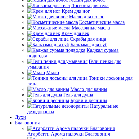
Лосьоны для тела
Крем для ног
Масло для волос
Косметические масла
Массажные масла
Крем для век
Скрабы для лица
Бальзамы для губ
Каджал сурьма
подводка
Гели пенки для
умывания
Мыло
Тоники лосьоны для
лица
Масло для ванны
Гель для душа
Брови и ресницы
Натуральные
дезодоранты
Духи
Благовония
Агарбатти Арома палочки Благовония