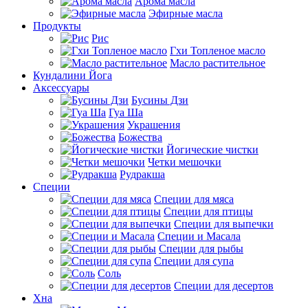
Арома масла
Эфирные масла
Продукты
Рис
Гхи Топленое масло
Масло растительное
Кундалини Йога
Аксессуары
Бусины Дзи
Гуа Ша
Украшения
Божества
Йогические чистки
Четки мешочки
Рудракша
Специи
Специи для мяса
Специи для птицы
Специи для выпечки
Специи и Масала
Специи для рыбы
Специи для супа
Соль
Специи для десертов
Хна