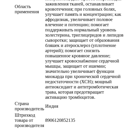
заживления тканей, останавливает
Область
кровотечения; при головных болях,
применения
улучшает память и концентрацию; как
афродизиак, увеличивает половое
влечение и потенцию; помогает
поддерживать нормальный уровень
холестерина, триглицеридов и липидов
сыворотки; защищает от образования
бляшек и атеросклероз (уплотнение
артерий); помогает снизить
повышенное кровяное давление;
улучшает кровоснабжение сердечной
мышцы, защищает от ишемии;
значительно увеличивает функции
миокарда при хронической сердечной
недостаточности (ХСН); мощный
антиоксидант и антитромботическая
трава, которая предотвращает
активацию тромбоцитов.
Страна
Индия
производитель
Штрихкод
товара от
8906120852135
производителя