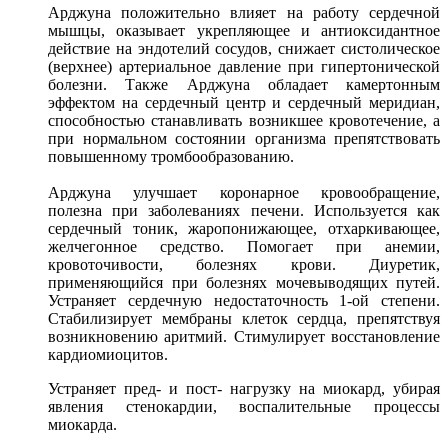
Арджуна положительно влияет на работу сердечной
мышцы, оказывает укрепляющее и антиоксидантное
действие на эндотелий сосудов, снижает систолическое
(верхнее) артериальное давление при гипертонической
болезни. Также Арджуна обладает камертонным
эффектом на сердечный центр и сердечный меридиан,
способностью станавливать возникшее кровотечение, а
при нормальном состоянии организма препятствовать
повышенному тромбообразованию.
Арджуна улучшает коронарное кровообращение,
полезна при заболеваниях печени. Используется как
сердечный тоник, жаропонижающее, отхаркивающее,
желчегонное средство. Помогает при анемии,
кровоточивости, болезнях крови. Диуретик,
применяющийся при болезнях мочевыводящих путей.
Устраняет сердечную недостаточность 1-ой степени.
Стабилизирует мембраны клеток сердца, препятствуя
возникновению аритмий. Стимулирует восстановление
кардиомиоцитов.
Устраняет пред- и пост- нагрузку на миокард, убирая
явления стенокардии, воспалительные процессы
миокарда.