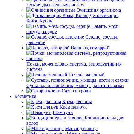
легкие, дыхательная система
Очищения организма
Детоксикация,
Кожа, Кровь
Память, мозг,
сосуды, сердце
Сердце, сосуды,
давление
Варикоз, геморрой
Почки, мочеполовая система, репродуктивная
система
Печень, желчный
Суставы, позвоночник, мышцы, кости и связки
Сахар в крови
Косметика
Крем для лица
Крем для рук
Шампуни
Кондиционеры для
волос
Маски для лица
Маски для волос