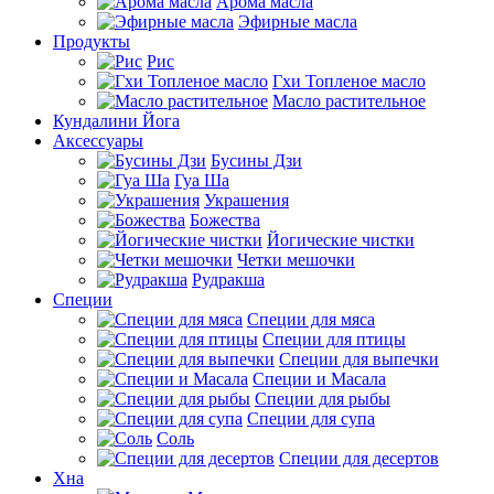
Арома масла
Эфирные масла
Продукты
Рис
Гхи Топленое масло
Масло растительное
Кундалини Йога
Аксессуары
Бусины Дзи
Гуа Ша
Украшения
Божества
Йогические чистки
Четки мешочки
Рудракша
Специи
Специи для мяса
Специи для птицы
Специи для выпечки
Специи и Масала
Специи для рыбы
Специи для супа
Соль
Специи для десертов
Хна