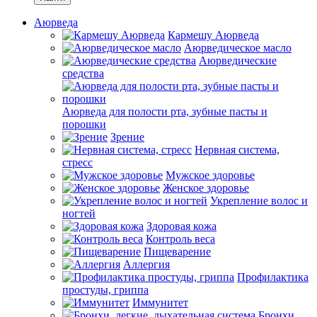
Аюрведа
Кармешу Аюрведа
Аюрведическое масло
Аюрведические
средства
Аюрведа для полости рта, зубные пасты и
порошки
Зрение
Нервная система,
стресс
Мужское здоровье
Женское здоровье
Укрепление волос и
ногтей
Здоровая кожа
Контроль веса
Пищеварение
Аллергия
Профилактика
простуды, гриппа
Иммунитет
Бронхи,