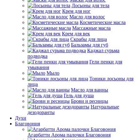
Лосьоны для тела
Крем для ног
Масло для волос
Косметические масла
Массажные масла
Крем для век
Скрабы для лица
Бальзамы для губ
Каджал сурьма
подводка
Гели пенки для
умывания
Мыло
Тоники лосьоны для
лица
Масло для ванны
Гель для душа
Брови и ресницы
Натуральные
дезодоранты
Духи
Благовония
Агарбатти Арома палочки Благовония