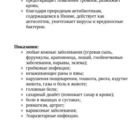
предотвращает появление тромбов, разжижает
кровь;
благодаря природным антибиотикам,
содержащимся в Нииме, действует как
антисептик, уничтожает вирусы и вредоносные
бактерии.
Показания:
любые кожные заболевания (угревая сыпь,
фурункулы, крапивница, лишай, гнойничковые
заболевания, нарывы, экзема);
грибковые инфекции;
незаживающие раны и язвы;
нарушения пищеварения, тошнота, рвота, вздутие
живота, газы и боль в животе;
головные боли;
сахарный диабет (понижает сахар в крови);
боли в мышцах и суставах;
ревматизм, артрит;
варикозные заболевания;
?паразитарные инфекции.