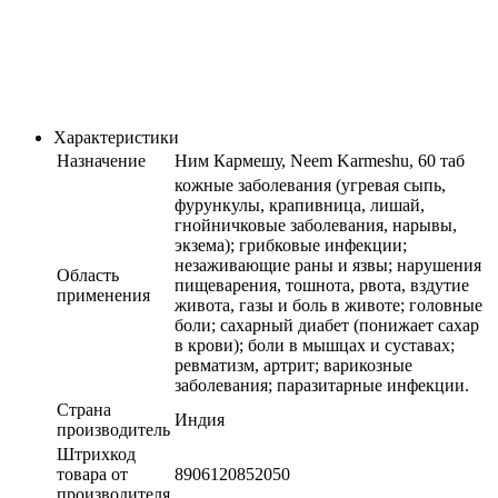
Характеристики
Назначение
Ним Кармешу, Neem Karmeshu, 60 таб
кожные заболевания (угревая сыпь,
фурункулы, крапивница, лишай,
гнойничковые заболевания, нарывы,
экзема); грибковые инфекции;
незаживающие раны и язвы; нарушения
Область
пищеварения, тошнота, рвота, вздутие
применения
живота, газы и боль в животе; головные
боли; сахарный диабет (понижает сахар
в крови); боли в мышцах и суставах;
ревматизм, артрит; варикозные
заболевания; ​паразитарные инфекции.
Страна
Индия
производитель
Штрихкод
товара от
8906120852050
производителя