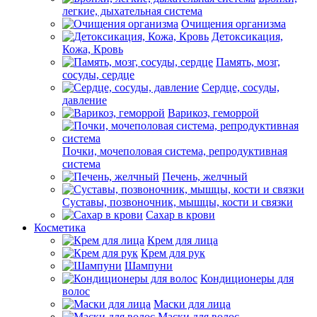
легкие, дыхательная система
Очищения организма
Детоксикация,
Кожа, Кровь
Память, мозг,
сосуды, сердце
Сердце, сосуды,
давление
Варикоз, геморрой
Почки, мочеполовая система, репродуктивная
система
Печень, желчный
Суставы, позвоночник, мышцы, кости и связки
Сахар в крови
Косметика
Крем для лица
Крем для рук
Шампуни
Кондиционеры для
волос
Маски для лица
Маски для волос