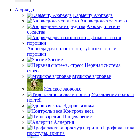
Аюрведа
Кармешу Аюрведа
Аюрведическое масло
Аюрведические
средства
Аюрведа для полости рта, зубные пасты и
порошки
Зрение
Нервная система,
стресс
Мужское здоровье
Женское здоровье
Укрепление волос и
ногтей
Здоровая кожа
Контроль веса
Пищеварение
Аллергия
Профилактика
простуды, гриппа