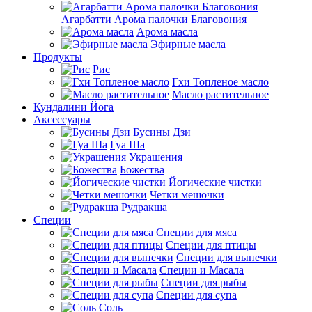
Агарбатти Арома палочки Благовония
Арома масла
Эфирные масла
Продукты
Рис
Гхи Топленое масло
Масло растительное
Кундалини Йога
Аксессуары
Бусины Дзи
Гуа Ша
Украшения
Божества
Йогические чистки
Четки мешочки
Рудракша
Специи
Специи для мяса
Специи для птицы
Специи для выпечки
Специи и Масала
Специи для рыбы
Специи для супа
Соль