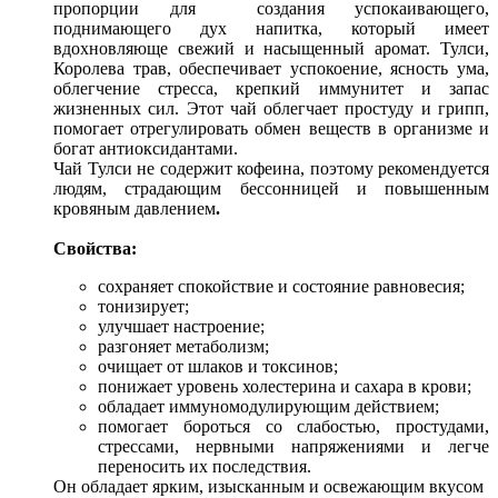
пропорции для создания успокаивающего,
поднимающего дух напитка, который имеет
вдохновляюще свежий и насыщенный аромат. Тулси,
Королева трав, обеспечивает успокоение, ясность ума,
облегчение стресса, крепкий иммунитет и запас
жизненных сил. Этот чай облегчает простуду и грипп,
помогает отрегулировать обмен веществ в организме и
богат антиоксидантами.
Чай Тулси не содержит кофеина, поэтому рекомендуется
людям, страдающим бессонницей и повышенным
кровяным давлением
.
Свойства:
сохраняет спокойствие и состояние равновесия;
тонизирует;
улучшает настроение;
разгоняет метаболизм;
очищает от шлаков и токсинов;
понижает уровень холестерина и сахара в крови;
обладает иммуномодулирующим действием;
помогает бороться со слабостью, простудами,
стрессами, нервными напряжениями и легче
переносить их последствия.
Он обладает ярким, изысканным и освежающим вкусом