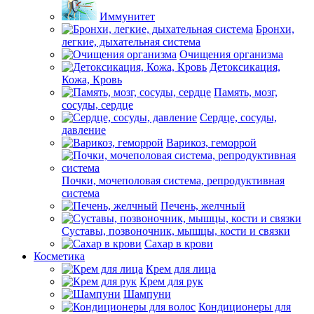
Иммунитет
Бронхи,
легкие, дыхательная система
Очищения организма
Детоксикация,
Кожа, Кровь
Память, мозг,
сосуды, сердце
Сердце, сосуды,
давление
Варикоз, геморрой
Почки, мочеполовая система, репродуктивная
система
Печень, желчный
Суставы, позвоночник, мышцы, кости и связки
Сахар в крови
Косметика
Крем для лица
Крем для рук
Шампуни
Кондиционеры для