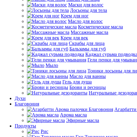
Маски для волос
Лосьоны для тела
Крем для ног
Масло для волос
Косметические масла
Массажные масла
Крем для век
Скрабы для лица
Бальзамы для губ
Каджал сурьма подводк
Гели пенки для умыва
Мыло
Тоники лосьоны для л
Масло для ванны
Гель для душа
Брови и ресницы
Натуральные дезодор
Духи
Благовония
Агарбатти
Арома масла
Эфирные масла
Продукты
Рис
Гхи Топленое масло