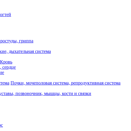
ногтей
ростуды, гриппа
кие, дыхательная система
 Кровь
, сердце
ие
Почки, мочеполовая система, репродуктивная система
уставы, позвоночник, мышцы, кости и связки
ос