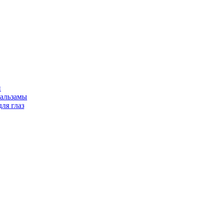
и
бальзамы
ля глаз