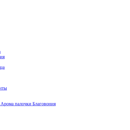
а
ния
ица
анты
 Арома палочки Благовония