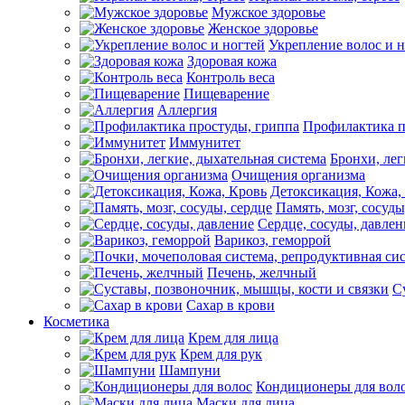
Мужское здоровье
Женское здоровье
Укрепление волос и 
Здоровая кожа
Контроль веса
Пищеварение
Аллергия
Профилактика п
Иммунитет
Бронхи, лег
Очищения организма
Детоксикация, Кожа,
Память, мозг, сосуды
Сердце, сосуды, давлен
Варикоз, геморрой
Печень, желчный
С
Сахар в крови
Косметика
Крем для лица
Крем для рук
Шампуни
Кондиционеры для вол
Маски для лица