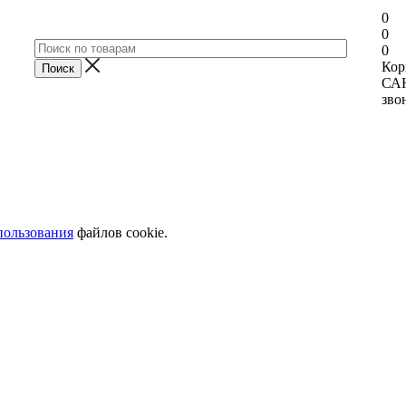
0
0
0
Кор
СА
зво
пользования
файлов cookie.