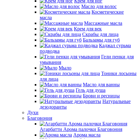
Крем для ног
Масло для волос
Косметические
масла
Массажные масла
Крем для век
Скрабы для лица
Бальзамы для губ
Каджал сурьма
подводка
Гели пенки для
умывания
Мыло
Тоники лосьоны
для лица
Масло для ванны
Гель для душа
Брови и ресницы
Натуральные
дезодоранты
Духи
Благовония
Агарбатти Арома палочки Благовония
Арома масла